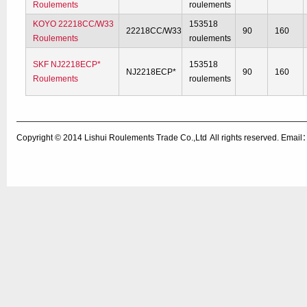
Roulements
roulements
KOYO 22218CC/W33
153518
22218CC/W33
90
160
Roulements
roulements
SKF NJ2218ECP*
153518
NJ2218ECP*
90
160
Roulements
roulements
Copyright © 2014
Lishui Roulements Trade Co.,Ltd
All rights reserved. Ema