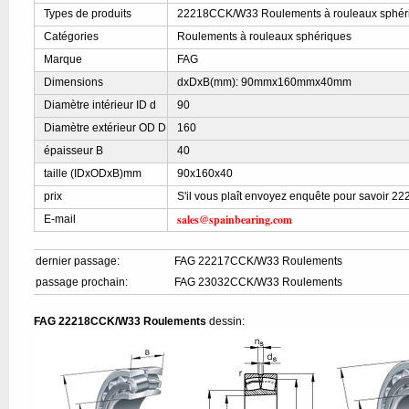
Types de produits
22218CCK/W33 Roulements à rouleaux sphér
Catégories
Roulements à rouleaux sphériques
Marque
FAG
Dimensions
dxDxB(mm): 90mmx160mmx40mm
Diamètre intérieur ID d
90
Diamètre extérieur OD D
160
épaisseur B
40
taille (IDxODxB)mm
90x160x40
prix
S'il vous plaît envoyez enquête pour savoir 
sales@spainbearing.com
E-mail
dernier passage:
FAG 22217CCK/W33 Roulements
passage prochain:
FAG 23032CCK/W33 Roulements
FAG 22218CCK/W33 Roulements
dessin: