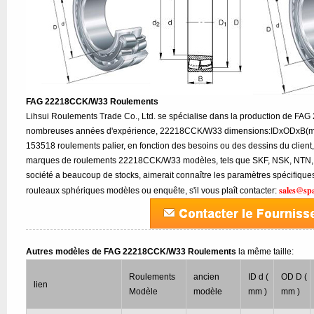
FAG 22218CCK/W33 Roulements
Lihsui Roulements Trade Co., Ltd. se spécialise dans la production de F
nombreuses années d'expérience, 22218CCK/W33 dimensions:IDxODxB(mm)
153518 roulements palier, en fonction des besoins ou des dessins du client,
marques de roulements 22218CCK/W33 modèles, tels que SKF, NSK, NTN, T
société a beaucoup de stocks, aimerait connaître les paramètres spécif
sales@sp
rouleaux sphériques modèles ou enquête, s'il vous plaît contacter:
Autres modèles de FAG 22218CCK/W33 Roulements
la même taille:
Roulements
ancien
ID d (
OD D (
lien
Modèle
modèle
mm )
mm )