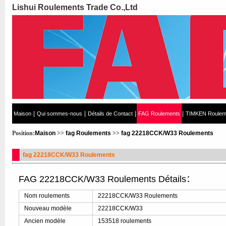
Lishui Roulements Trade Co.,Ltd
|
|
|
|
Maison
Qui sommes-nous
Détails de Contact
FAG Roulements
TIMKEN Roulem
Position:
Maison
>>
fag Roulements
>>
fag 22218CCK/W33 Roulements
fag 22218CCK/W33 Roulements
FAG 22218CCK/W33 Roulements Détails：
Nom roulements
22218CCK/W33 Roulements
Nouveau modèle
22218CCK/W33
Ancien modèle
153518 roulements