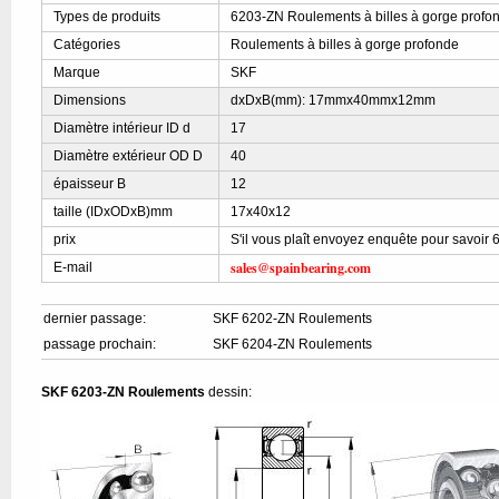
Types de produits
6203-ZN Roulements à billes à gorge profo
Catégories
Roulements à billes à gorge profonde
Marque
SKF
Dimensions
dxDxB(mm): 17mmx40mmx12mm
Diamètre intérieur ID d
17
Diamètre extérieur OD D
40
épaisseur B
12
taille (IDxODxB)mm
17x40x12
prix
S'il vous plaît envoyez enquête pour savoir 
sales@spainbearing.com
E-mail
dernier passage:
SKF 6202-ZN Roulements
passage prochain:
SKF 6204-ZN Roulements
SKF 6203-ZN Roulements
dessin: