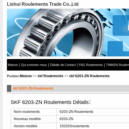
Lishui Roulements Trade Co.,Ltd
|
|
|
|
Maison
Qui sommes-nous
Détails de Contact
FAG Roulements
TIMKEN Roulem
Position:
Maison
>>
skf Roulements
>>
skf 6203-ZN Roulements
skf 6203-ZN Roulements
SKF 6203-ZN Roulements Détails：
Nom roulements
6203-ZN Roulements
Nouveau modèle
6203-ZN
Ancien modèle
150203roulements