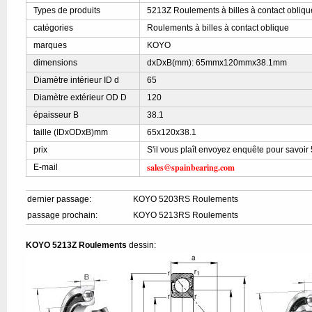
Types de produits
5213Z Roulements à billes à contact obliqu
catégories
Roulements à billes à contact oblique
marques
KOYO
dimensions
dxDxB(mm): 65mmx120mmx38.1mm
Diamètre intérieur ID d
65
Diamètre extérieur OD D
120
épaisseur B
38.1
taille (IDxODxB)mm
65x120x38.1
prix
S'il vous plaît envoyez enquête pour savoir
sales@spainbearing.com
E-mail
dernier passage:
KOYO 5203RS Roulements
passage prochain:
KOYO 5213RS Roulements
KOYO 5213Z Roulements
dessin: