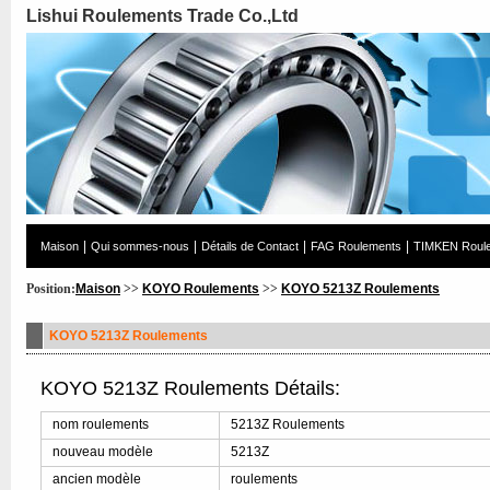
Lishui Roulements Trade Co.,Ltd
|
|
|
|
Maison
Qui sommes-nous
Détails de Contact
FAG Roulements
TIMKEN Roul
Position:
Maison
>>
KOYO Roulements
>>
KOYO 5213Z Roulements
KOYO 5213Z Roulements
KOYO 5213Z Roulements Détails:
nom roulements
5213Z Roulements
nouveau modèle
5213Z
ancien modèle
roulements