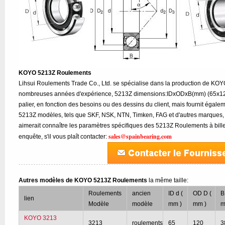
KOYO 5213Z Roulements
Lihsui Roulements Trade Co., Ltd. se spécialise dans la production de KO
nombreuses années d'expérience, 5213Z dimensions:IDxODxB(mm) (65x120
palier, en fonction des besoins ou des dessins du client, mais fournit égal
5213Z modèles, tels que SKF, NSK, NTN, Timken, FAG et d'autres marques, 
aimerait connaître les paramètres spécifiques des 5213Z Roulements à bill
sales@spainbearing.com
enquête, s'il vous plaît contacter:
Autres modèles de KOYO 5213Z Roulements
la même taille:
Roulements
ancien
ID d (
OD D (
B
lien
Modèle
modèle
mm )
mm )
m
KOYO 3213
3213
roulements
65
120
3