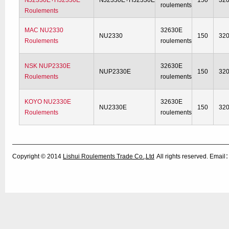
NJ2330E+HJ2330E
NJ2330E+HJ2330E
150
32
roulements
Roulements
MAC NU2330
32630E
NU2330
150
32
Roulements
roulements
NSK NUP2330E
32630E
NUP2330E
150
32
Roulements
roulements
KOYO NU2330E
32630E
NU2330E
150
32
Roulements
roulements
Copyright © 2014
Lishui Roulements Trade Co.,Ltd
All rights reserved. Ema