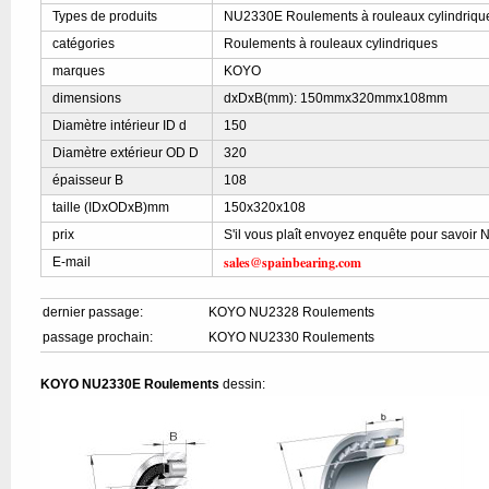
Types de produits
NU2330E Roulements à rouleaux cylindriqu
catégories
Roulements à rouleaux cylindriques
marques
KOYO
dimensions
dxDxB(mm): 150mmx320mmx108mm
Diamètre intérieur ID d
150
Diamètre extérieur OD D
320
épaisseur B
108
taille (IDxODxB)mm
150x320x108
prix
S'il vous plaît envoyez enquête pour savoir
sales@spainbearing.com
E-mail
dernier passage:
KOYO NU2328 Roulements
passage prochain:
KOYO NU2330 Roulements
KOYO NU2330E Roulements
dessin: