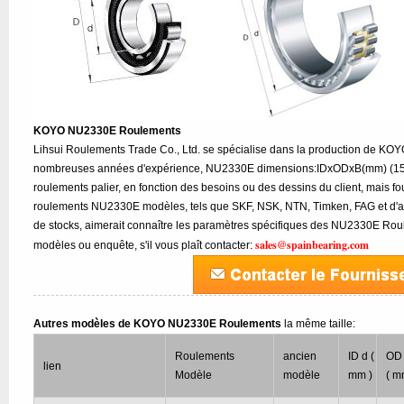
KOYO NU2330E Roulements
Lihsui Roulements Trade Co., Ltd. se spécialise dans la production de K
nombreuses années d'expérience, NU2330E dimensions:IDxODxB(mm) (150
roulements palier, en fonction des besoins ou des dessins du client, mais f
roulements NU2330E modèles, tels que SKF, NSK, NTN, Timken, FAG et d'a
de stocks, aimerait connaître les paramètres spécifiques des NU2330E Rou
sales@spainbearing.com
modèles ou enquête, s'il vous plaît contacter:
Autres modèles de KOYO NU2330E Roulements
la même taille:
Roulements
ancien
ID d (
OD
lien
Modèle
modèle
mm )
( m