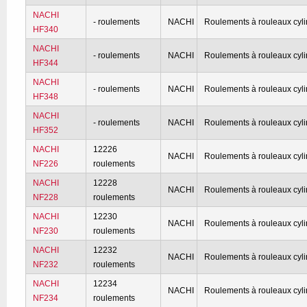
NACHI
- roulements
NACHI
Roulements à rouleaux cyli
HF340
NACHI
- roulements
NACHI
Roulements à rouleaux cyli
HF344
NACHI
- roulements
NACHI
Roulements à rouleaux cyli
HF348
NACHI
- roulements
NACHI
Roulements à rouleaux cyli
HF352
NACHI
12226
NACHI
Roulements à rouleaux cyli
NF226
roulements
NACHI
12228
NACHI
Roulements à rouleaux cyli
NF228
roulements
NACHI
12230
NACHI
Roulements à rouleaux cyli
NF230
roulements
NACHI
12232
NACHI
Roulements à rouleaux cyli
NF232
roulements
NACHI
12234
NACHI
Roulements à rouleaux cyli
NF234
roulements