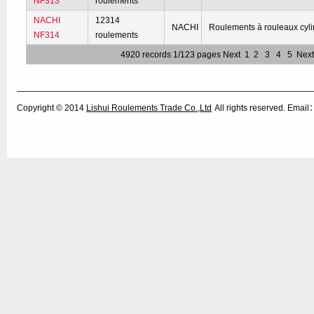
NF313
roulements
NACHI
12314
NACHI
Roulements à rouleaux cyli
NF314
roulements
4920 records 1/123 pages
Next
1
2
3
4
5
Nex
Copyright © 2014
Lishui Roulements Trade Co.,Ltd
All rights reserved. Ema