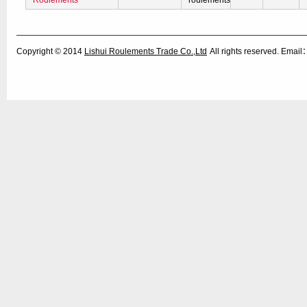
Roulements
roulements
Copyright © 2014
Lishui Roulements Trade Co.,Ltd
All rights reserved. Ema