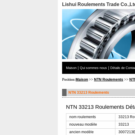
Lishui Roulements Trade Co.,Lt
|
|
Maison
Qui sommes-nous
Détails de Conta
Position:
Maison
>>
NTN Roulements
>>
NT
NTN 33213 Roulements
NTN 33213 Roulements Déta
nom roulements
33213 Ro
nouveau modèle
33213
ancien modèle
3007213E