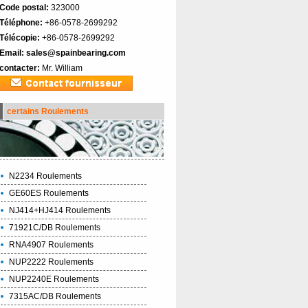
Code postal:
323000
Téléphone:
+86-0578-2699292
Télécopie:
+86-0578-2699292
Email:
sales@spainbearing.com
contacter:
Mr. William
certains Roulements
N2234 Roulements
GE60ES Roulements
NJ414+HJ414 Roulements
71921C/DB Roulements
RNA4907 Roulements
NUP2222 Roulements
NUP2240E Roulements
7315AC/DB Roulements