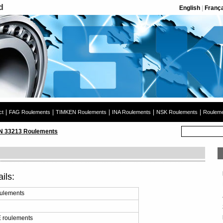
d
English
|
Franç
|
|
|
|
|
ct
FAG Roulements
TIMKEN Roulements
INA Roulements
NSK Roulements
Rouleme
N 33213 Roulements
ils:
ulements
 roulements