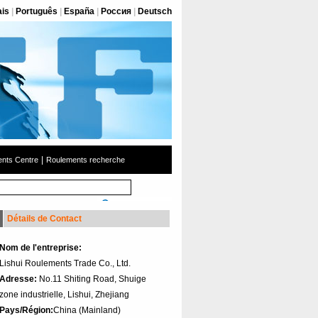
ais
|
Português
|
España
|
Россия
|
Deutsch
|
nts Centre
Roulements recherche
Détails de Contact
Nom de l'entreprise:
Lishui Roulements Trade Co., Ltd.
Adresse:
No.11 Shiting Road, Shuige
zone industrielle, Lishui, Zhejiang
Pays/Région:
China (Mainland)‎