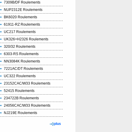
7309B/DF Roulements
NUP2312E Roulements
BK6020 Roulements
61911-RZ Roulements
UC217 Roulements
UK326+H2326 Roulements
320/32 Roulements
6303-RS Roulements
NN3084K Roulements
7221AC/DT Roulements
UC322 Roulements
23152CAC/W33 Roulements
52415 Roulements
234722B Roulements
24056CAC/W33 Roulements
NJ219E Roulements
plus