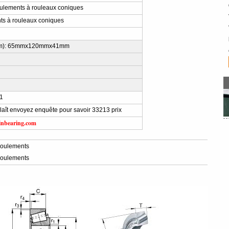
lements à rouleaux coniques
s à rouleaux coniques
m): 65mmx120mmx41mm
1
plaît envoyez enquête pour savoir 33213 prix
inbearing.com
oulements
oulements