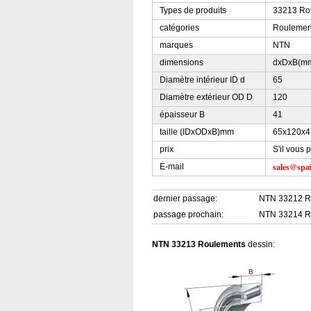
Types de produits
33213 Rou
catégories
Roulement
marques
NTN
dimensions
dxDxB(m
Diamètre intérieur ID d
65
Diamètre extérieur OD D
120
épaisseur B
41
taille (IDxODxB)mm
65x120x4
prix
S'il vous 
sales@spa
E-mail
dernier passage:
NTN 33212 R
passage prochain:
NTN 33214 R
NTN 33213 Roulements
dessin: