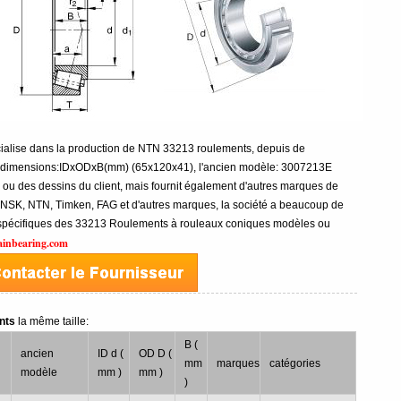
cialise dans la production de NTN 33213 roulements, depuis de
 dimensions:IDxODxB(mm) (65x120x41), l'ancien modèle: 3007213E
s ou des dessins du client, mais fournit également d'autres marques de
 NSK, NTN, Timken, FAG et d'autres marques, la société a beaucoup de
s spécifiques des 33213 Roulements à rouleaux coniques modèles ou
ainbearing.com
nts
la même taille:
B (
ancien
ID d (
OD D (
mm
marques
catégories
modèle
mm )
mm )
)