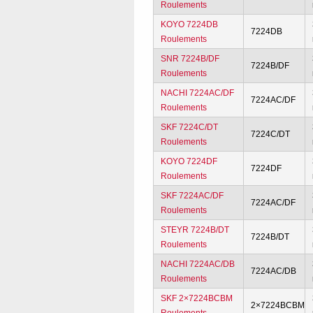
Roulements
KOYO 7224DB
7224DB
Roulements
SNR 7224B/DF
7224B/DF
Roulements
NACHI 7224AC/DF
7224AC/DF
Roulements
SKF 7224C/DT
7224C/DT
Roulements
KOYO 7224DF
7224DF
Roulements
SKF 7224AC/DF
7224AC/DF
Roulements
STEYR 7224B/DT
7224B/DT
Roulements
NACHI 7224AC/DB
7224AC/DB
Roulements
SKF 2×7224BCBM
2×7224BCBM