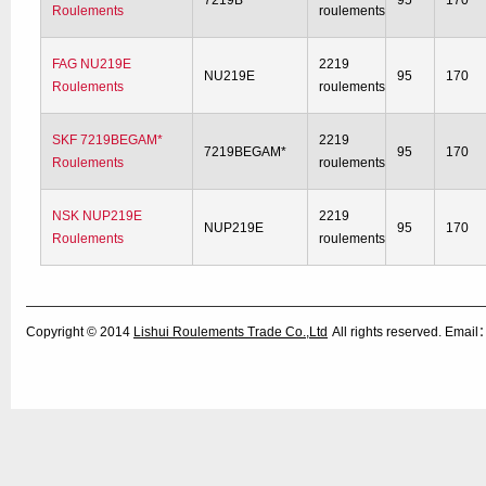
7219B
95
170
Roulements
roulements
FAG NU219E
2219
NU219E
95
170
Roulements
roulements
SKF 7219BEGAM*
2219
7219BEGAM*
95
170
Roulements
roulements
NSK NUP219E
2219
NUP219E
95
170
Roulements
roulements
Copyright © 2014
Lishui Roulements Trade Co.,Ltd
All rights reserved. Ema