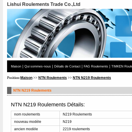
Lishui Roulements Trade Co.,Ltd
|
|
|
|
Maison
Qui sommes-nous
Détails de Contact
FAG Roulements
TIMKEN Roul
Position:
Maison
>>
NTN Roulements
>>
NTN N219 Roulements
NTN N219 Roulements
NTN N219 Roulements Détails:
nom roulements
N219 Roulements
nouveau modèle
N219
ancien modèle
2219 roulements