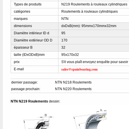
Types de produits
N219 Roulements à rouleaux cylindriques
catégories
Roulements à rouleaux cylindriques
marques
NTN
dimensions
dxDxB(mm): 95mmx170mmx32mm
Diamètre intérieur ID d
95
Diamètre extérieur OD D
170
épaisseur B
32
taille (IDxODxB)mm
95x170x32
prix
S'il vous plaît envoyez enquête pour savoir
sales@spainbearing.com
E-mail
dernier passage:
NTN N218 Roulements
passage prochain:
NTN N220 Roulements
NTN N219 Roulements
dessin: