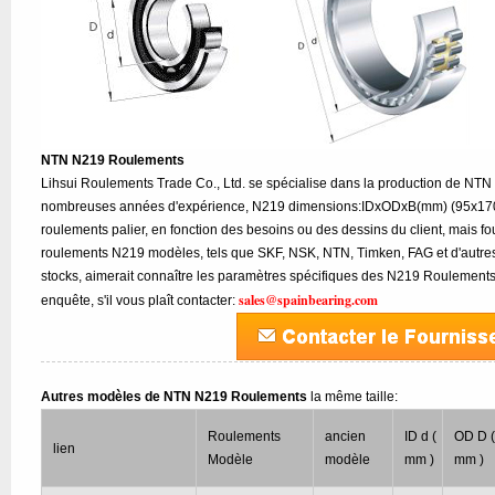
NTN N219 Roulements
Lihsui Roulements Trade Co., Ltd. se spécialise dans la production de NT
nombreuses années d'expérience, N219 dimensions:IDxODxB(mm) (95x170x
roulements palier, en fonction des besoins ou des dessins du client, mais f
roulements N219 modèles, tels que SKF, NSK, NTN, Timken, FAG et d'autre
stocks, aimerait connaître les paramètres spécifiques des N219 Roulement
sales@spainbearing.com
enquête, s'il vous plaît contacter:
Autres modèles de NTN N219 Roulements
la même taille:
Roulements
ancien
ID d (
OD D 
lien
Modèle
modèle
mm )
mm )