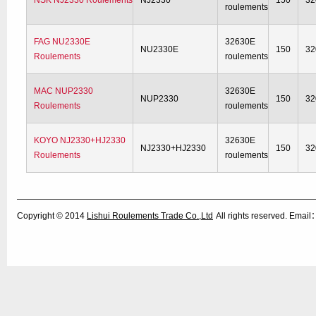
NSK NJ2330 Roulements
NJ2330
150
32
roulements
FAG NU2330E
32630E
NU2330E
150
32
Roulements
roulements
MAC NUP2330
32630E
NUP2330
150
32
Roulements
roulements
KOYO NJ2330+HJ2330
32630E
NJ2330+HJ2330
150
32
Roulements
roulements
Copyright © 2014
Lishui Roulements Trade Co.,Ltd
All rights reserved. Ema