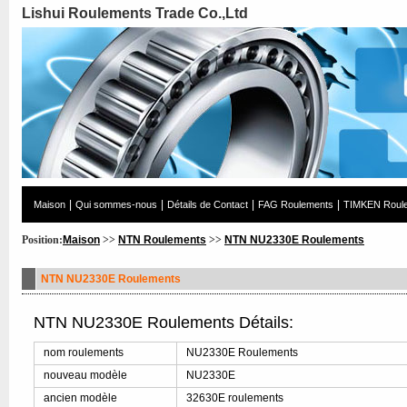
Lishui Roulements Trade Co.,Ltd
|
|
|
|
Maison
Qui sommes-nous
Détails de Contact
FAG Roulements
TIMKEN Roul
Position:
Maison
>>
NTN Roulements
>>
NTN NU2330E Roulements
NTN NU2330E Roulements
NTN NU2330E Roulements Détails:
nom roulements
NU2330E Roulements
nouveau modèle
NU2330E
ancien modèle
32630E roulements