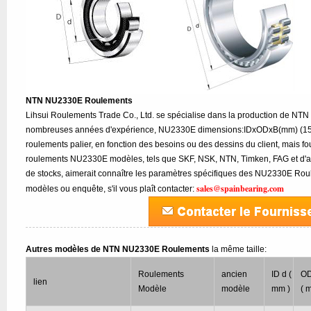
NTN NU2330E Roulements
Lihsui Roulements Trade Co., Ltd. se spécialise dans la production de N
nombreuses années d'expérience, NU2330E dimensions:IDxODxB(mm) (150
roulements palier, en fonction des besoins ou des dessins du client, mais f
roulements NU2330E modèles, tels que SKF, NSK, NTN, Timken, FAG et d'a
de stocks, aimerait connaître les paramètres spécifiques des NU2330E Rou
sales@spainbearing.com
modèles ou enquête, s'il vous plaît contacter:
Autres modèles de NTN NU2330E Roulements
la même taille:
Roulements
ancien
ID d (
O
lien
Modèle
modèle
mm )
( 