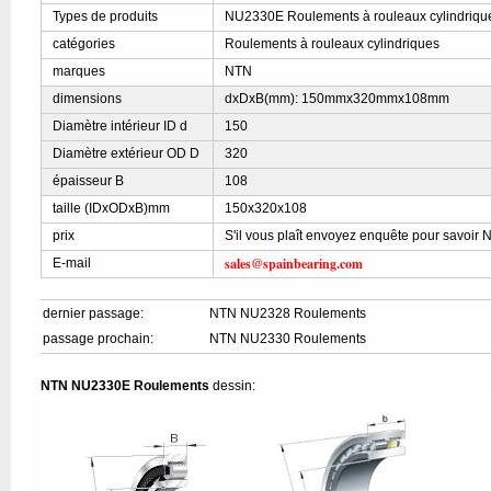
Types de produits
NU2330E Roulements à rouleaux cylindriqu
catégories
Roulements à rouleaux cylindriques
marques
NTN
dimensions
dxDxB(mm): 150mmx320mmx108mm
Diamètre intérieur ID d
150
Diamètre extérieur OD D
320
épaisseur B
108
taille (IDxODxB)mm
150x320x108
prix
S'il vous plaît envoyez enquête pour savoir
sales@spainbearing.com
E-mail
dernier passage:
NTN NU2328 Roulements
passage prochain:
NTN NU2330 Roulements
NTN NU2330E Roulements
dessin: