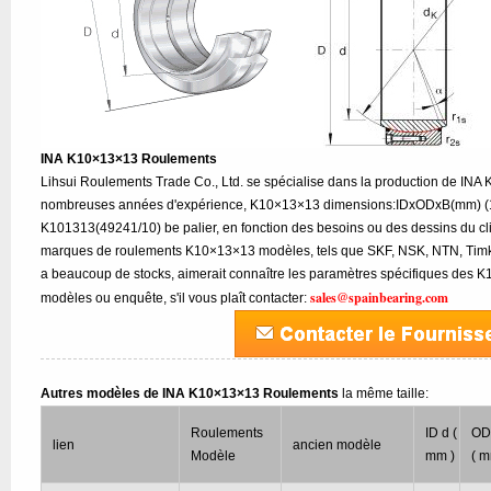
INA K10×13×13 Roulements
Lihsui Roulements Trade Co., Ltd. se spécialise dans la production de IN
nombreuses années d'expérience, K10×13×13 dimensions:IDxODxB(mm) (1
K101313(49241/10) be palier, en fonction des besoins ou des dessins du cli
marques de roulements K10×13×13 modèles, tels que SKF, NSK, NTN, Timken
a beaucoup de stocks, aimerait connaître les paramètres spécifiques des 
sales@spainbearing.com
modèles ou enquête, s'il vous plaît contacter:
Autres modèles de INA K10×13×13 Roulements
la même taille:
Roulements
ID d (
OD
lien
ancien modèle
Modèle
mm )
( m