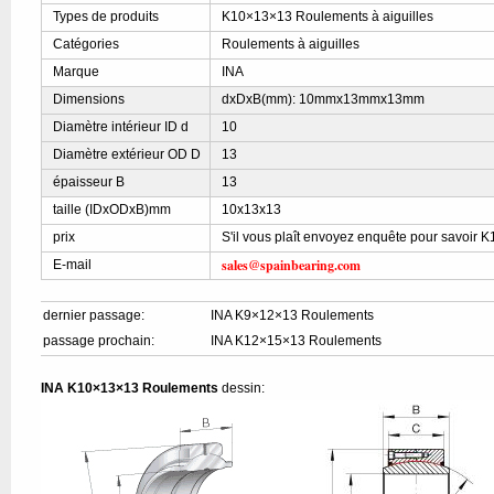
Types de produits
K10×13×13 Roulements à aiguilles
Catégories
Roulements à aiguilles
Marque
INA
Dimensions
dxDxB(mm): 10mmx13mmx13mm
Diamètre intérieur ID d
10
Diamètre extérieur OD D
13
épaisseur B
13
taille (IDxODxB)mm
10x13x13
prix
S'il vous plaît envoyez enquête pour savoir 
sales@spainbearing.com
E-mail
dernier passage:
INA K9×12×13 Roulements
passage prochain:
INA K12×15×13 Roulements
INA K10×13×13 Roulements
dessin: