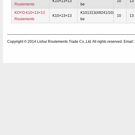
K10×13×13
10
13
Roulements
be
KOYO K10×13×13
K101313(49241/10)
K10×13×13
10
13
Roulements
be
Copyright © 2014
Lishui Roulements Trade Co.,Ltd
All rights reserved. Ema