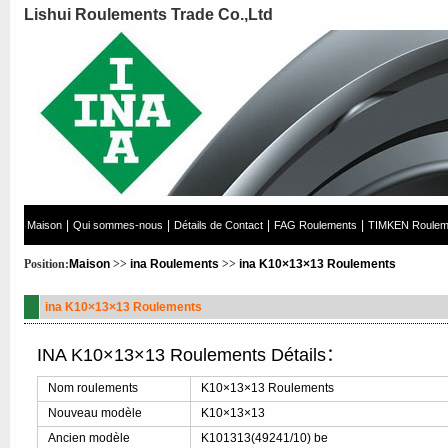
Lishui Roulements Trade Co.,Ltd
|
|
|
|
Maison
Qui sommes-nous
Détails de Contact
FAG Roulements
TIMKEN Roulem
Position:
Maison
>>
ina Roulements
>>
ina K10×13×13 Roulements
ina K10×13×13 Roulements
INA K10×13×13 Roulements Détails：
Nom roulements
K10×13×13 Roulements
Nouveau modèle
K10×13×13
Ancien modèle
K101313(49241/10) be