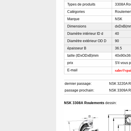
Types de produits
3308A Rou
Catégories
Roulement
Marque
NSK
Dimensions
dxDxB(m
Diamètre intérieur ID d
40
Diamètre extérieur OD D
90
épaisseur B
36.5
taille (IDxODxB)mm
40x90x36
prix
S'il vous 
sales@spa
E-mail
dernier passage:
NSK 3220A R
passage prochain:
NSK 3309A R
NSK 3308A Roulements
dessin: