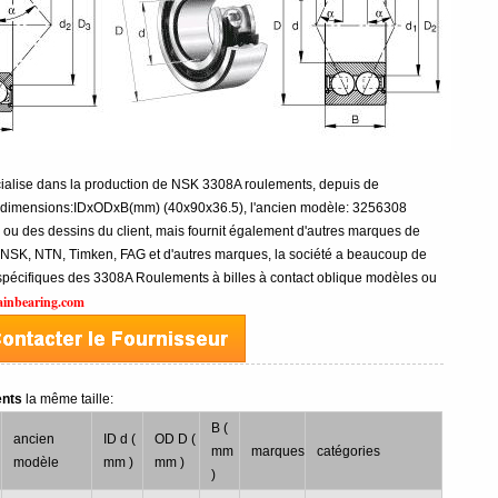
cialise dans la production de NSK 3308A roulements, depuis de
dimensions:IDxODxB(mm) (40x90x36.5), l'ancien modèle: 3256308
s ou des dessins du client, mais fournit également d'autres marques de
 NSK, NTN, Timken, FAG et d'autres marques, la société a beaucoup de
 spécifiques des 3308A Roulements à billes à contact oblique modèles ou
ainbearing.com
ents
la même taille:
B (
ancien
ID d (
OD D (
mm
marques
catégories
modèle
mm )
mm )
)