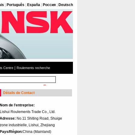
ais
|
Português
|
España
|
Россия
|
Deutsch
|
s Centre
Roulements recherche
Détails de Contact
Nom de l'entreprise:
Lishui Roulements Trade Co., Ltd.
Adresse:
No.11 Shiting Road, Shuige
zone industrielle, Lishui, Zhejiang
Pays/Région:
China (Mainland)‎