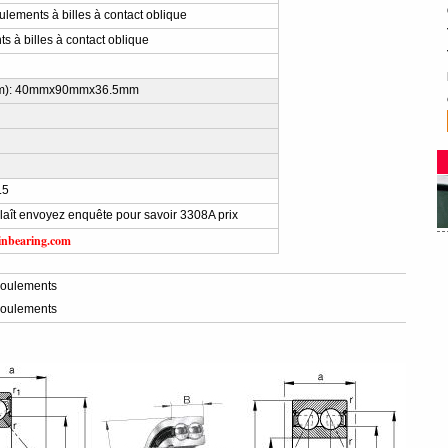
lements à billes à contact oblique
s à billes à contact oblique
m): 40mmx90mmx36.5mm
.5
plaît envoyez enquête pour savoir 3308A prix
inbearing.com
oulements
oulements