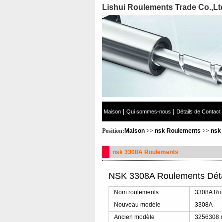
Lishui Roulements Trade Co.,Lt
|
|
Maison
Qui sommes-nous
Détails de Contact
Position:
Maison
>>
nsk Roulements
>>
nsk
nsk 3308A Roulements
NSK 3308A Roulements Dét
Nom roulements
3308A Ro
Nouveau modèle
3308A
Ancien modèle
3256308 