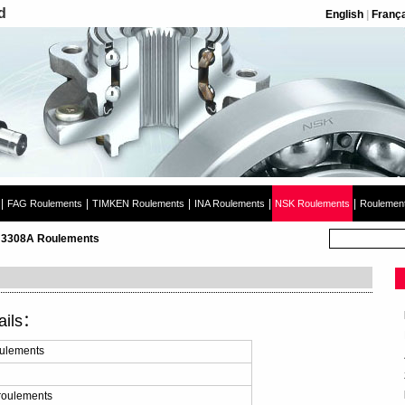
d
English
|
Franç
|
|
|
|
|
FAG Roulements
TIMKEN Roulements
INA Roulements
NSK Roulements
Roulement
 3308A Roulements
ails：
ulements
roulements