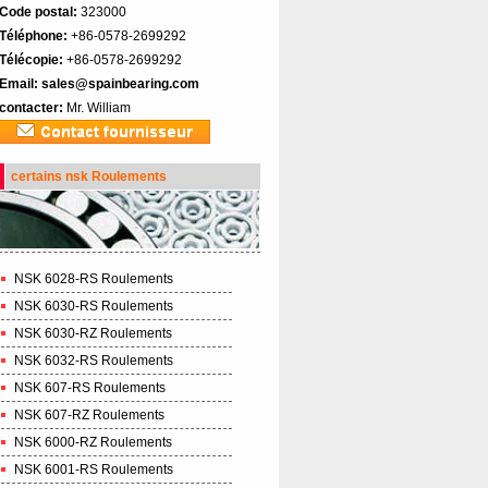
Code postal:
323000
Téléphone:
+86-0578-2699292
Télécopie:
+86-0578-2699292
Email:
sales@spainbearing.com
contacter:
Mr. William
certains nsk Roulements
NSK 6028-RS Roulements
NSK 6030-RS Roulements
NSK 6030-RZ Roulements
NSK 6032-RS Roulements
NSK 607-RS Roulements
NSK 607-RZ Roulements
NSK 6000-RZ Roulements
NSK 6001-RS Roulements