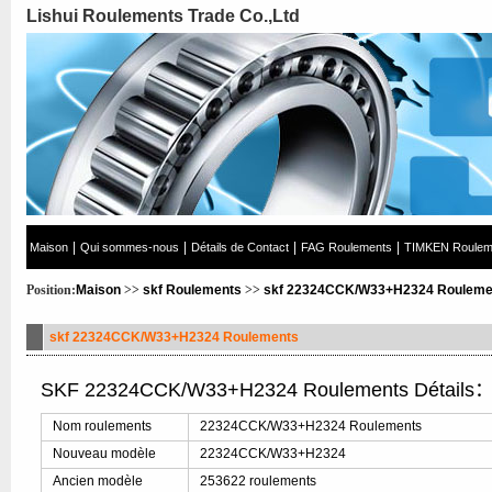
Lishui Roulements Trade Co.,Ltd
|
|
|
|
Maison
Qui sommes-nous
Détails de Contact
FAG Roulements
TIMKEN Roulem
Position:
Maison
>>
skf Roulements
>>
skf 22324CCK/W33+H2324 Rouleme
skf 22324CCK/W33+H2324 Roulements
SKF 22324CCK/W33+H2324 Roulements Détails
Nom roulements
22324CCK/W33+H2324 Roulements
Nouveau modèle
22324CCK/W33+H2324
Ancien modèle
253622 roulements