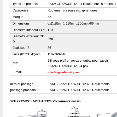
Types de produits
22324CCK/W33+H2324 Roulements à rouleaux 
Catégories
Roulements à rouleaux sphériques
Marque
SKF
Dimensions
dxDxB(mm): 110mmx260mmx86mm
Diamètre intérieur ID d
110
Diamètre extérieur OD
260
D
épaisseur B
86
taille (IDxODxB)mm
110x260x86
S'il vous plaît envoyez enquête pour savoir
prix
22324CCK/W33+H2324 prix
sales@spainbearing.com
E-mail
dernier passage:
SKF 22322CCK/W33+H2322 Roulements
passage prochain:
SKF 22326CCK/W33+H2326 Roulements
SKF 22324CCK/W33+H2324 Roulements
dessin: