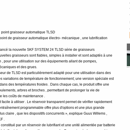
 point graisseur automatique TLSD
oint de graisseur automatique électro- mécanique , une lubrification
 lancé la nouvelle SKF SYSTEM 24 TLSD série de graisseurs
elles graisseurs sont fiables, simples à installer et sont adaptés à une
n , pour une utilisation sur des équipements allant de pompes,
mécaniques et des grues.
eur de TLSD est particulièrement adapté pour une utilisation dans des
les variations de température de fonctionnement; une version spéciale est
dans des températures froides . Dans chaque cas, le produit offre une
 roulements, arbres et broches , permettant de prolonger la vie de
e les coûts de maintenance .
 facile à utiliser . Le réservoir transparent permet de vérifier rapidement
 d'entraînement programmable offre plus d'options et une plus grande
us claire , que les dispositifs concurrents », explique Guus Willems ,
F .
constitué par un réservoir de lubrifiant et une unité alimentée par batterie