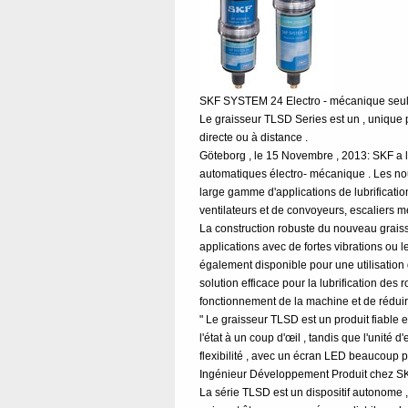
SKF SYSTEM 24 Electro - mécanique seul
Le graisseur TLSD Series est un , unique p
directe ou à distance .
Göteborg , le 15 Novembre , 2013: SKF a
automatiques électro- mécanique . Les nouv
large gamme d'applications de lubrificatio
ventilateurs et de convoyeurs, escaliers 
La construction robuste du nouveau graiss
applications avec de fortes vibrations ou 
également disponible pour une utilisation 
solution efficace pour la lubrification des
fonctionnement de la machine et de réduir
" Le graisseur TLSD est un produit fiable et
l'état à un coup d'œil , tandis que l'unité
flexibilité , avec un écran LED beaucoup pl
Ingénieur Développement Produit chez SK
La série TLSD est un dispositif autonome , 