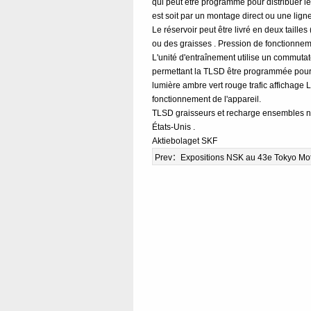
qui peut être programmé pour distribuer l
est soit par un montage direct ou une ligne
Le réservoir peut être livré en deux taill
ou des graisses . Pression de fonctionnem
L'unité d'entraînement utilise un commutat
permettant la TLSD être programmée pour di
lumière ambre vert rouge trafic affichage L
fonctionnement de l'appareil.
TLSD graisseurs et recharge ensembles ne s
États-Unis .
Aktiebolaget SKF
Prev：
Expositions NSK au 43e Tokyo Mo