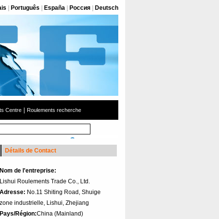
ais
|
Português
|
España
|
Россия
|
Deutsch
|
s Centre
Roulements recherche
Détails de Contact
Nom de l'entreprise:
Lishui Roulements Trade Co., Ltd.
Adresse:
No.11 Shiting Road, Shuige
zone industrielle, Lishui, Zhejiang
Pays/Région:
China (Mainland)‎