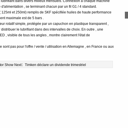
e lubrifiant dans divers milieux mensuels. Connexion à chaque machine
 d'alimentation , se terminant chacun par un fil G1 / 4 standard.
es ( 125ml et 250ml) remplis de SKF spécifiée huiles de haute performance
ent maximale est de 5 bars .
eur rotatif simple, protégée par un capuchon en plastique transparent ,
stribuer le lubrifiant dans des intervalles de choix. En outre , une
ED , visible de tous les angles , montre clairement l'état de
ont pas pour l'offre / vente / utilisation en Allemagne , en France ou aux
tor Show
Next：
Timken déclare un dividende trimestriel