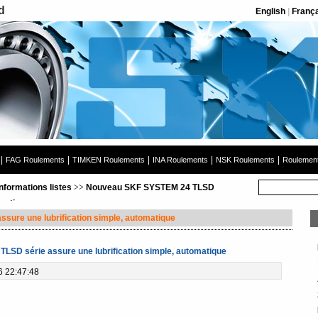
d
English
|
Franç
|
|
|
|
|
FAG Roulements
TIMKEN Roulements
INA Roulements
NSK Roulements
Roulement
informations listes
>>
Nouveau SKF SYSTEM 24 TLSD
omatique
ure une lubrification simple, automatique
SD série assure une lubrification simple, automatique
6 22:47:48