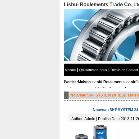
Lishui Roulements Trade Co.,Lt
|
|
Maison
Qui sommes-nous
Détails de Contact
Position:
Maison
>>
skf Roulements
>>
skf 
série assure une lubrification simple, aut
Nouveau SKF SYSTEM 24 TLSD série ass
Nouveau SKF SYSTEM 24 TL
Author :Admin | Publish Date:2013-11-2